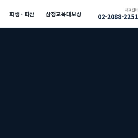
대표전화
회생 · 파산
삼청교육대보상
02-2088-2251